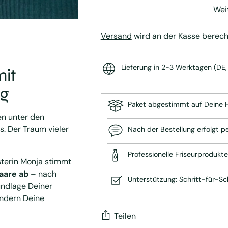
Wei
Versand
wird an der Kasse berech
Lieferung in 2-3 Werktagen (DE, 
mit
ng
Paket abgestimmt auf Deine 
en unter den
. Der Traum vieler
Nach der Bestellung erfolgt p
Professionelle Friseurprodukt
terin Monja stimmt
Haare ab
– nach
Unterstützung: Schritt-für-Sc
undlage Deiner
ondern Deine
Teilen