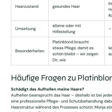
b
Haarzustand
gesundes Haar
H
K
alleine oder mit
Umsetzung
–
Hilfestellung
Platinblond braucht
etwas Pflege, damit es
k
Besonderheiten
schön bleibt – wir zeigen
a
Dir, wie
Häufige Fragen zu Platinblo
Schädigt das Aufhellen meine Haare?
Aufhellen beansprucht das Haar – deshalb ist bei jed
eine professionelle Pflege- und Schutzbehandlung dabe
Haarstruktur während des Prozesses schützt. Monja st