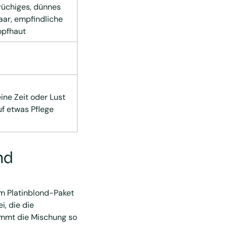
rüchiges, dünnes
aar, empfindliche
opfhaut
eine Zeit oder Lust
uf etwas Pflege
nd
em Platinblond-Paket
i, die die
immt die Mischung so