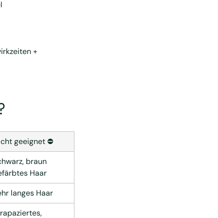
l
irkzeiten +
?
icht geeignet ⛔
chwarz, braun
efärbtes Haar
ehr langes Haar
trapaziertes,