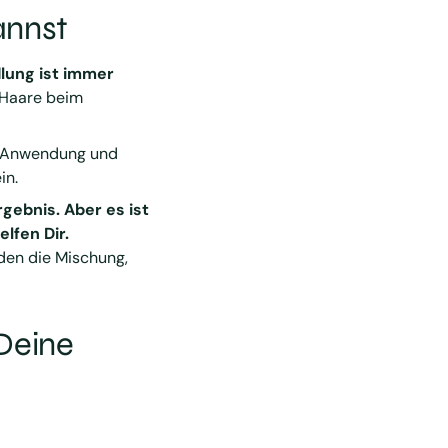
annst
Produkt
in
lung ist immer
den
 Haare beim
Warenkorb
legen
r Anwendung und
in.
rgebnis. Aber es ist
lfen Dir.
den die Mischung,
 Deine